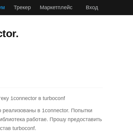
ум
Трекер
Маркетплейс
Вход
tor.
у 1connector в turboconf
 реализованы в 1connector. Попытки
библиотека работае. Прошу предоставить
тав turboconf.