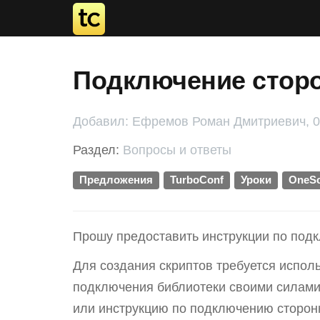
Подключение сторо
Добавил: Ефремов Роман Дмитриевич, 02
Раздел:
Вопросы и ответы
Предложения
TurboConf
Уроки
OneSc
Прошу предоставить инструкции по подк
Для создания скриптов требуется испол
подключения библиотеки своими силами в
или инструкцию по подключению сторонн