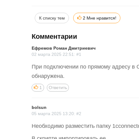
К списку тем
2 Мне нравится!
Комментарии
Ефремов Роман Дмитриевич
02 марта 2025 22:51: #1
При подключении по прямому адресу в On
обнаружена.
1
Ответить
bolsun
05 марта 2025 13:20: #2
Необходимо разместить папку 1cconnecto
В скрипте импортировать ее