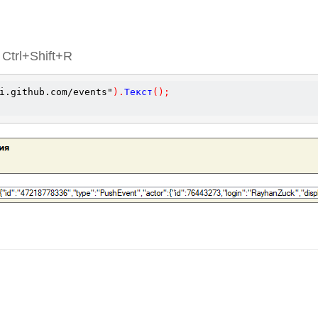
Ctrl+Shift+R
i.github.com/events"
)
.
Текст
(
)
;