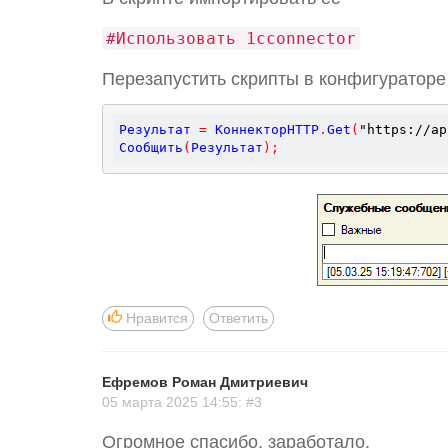
#Использовать 1cconnector
Перезапустить скрипты в конфигураторе 
Результат 
=
 КоннекторHTTP
.
Get
(
"https://ap
Сообщить
(
Результат
)
;
Нравится
Ответить
Ефремов Роман Дмитриевич
05 марта 2025 14:55: #3
Огромное спасибо, заработало.