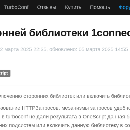
TurboConf
Отзывы
Купить
Помощь
Фор
нней библиотеки 1connec
 марта 2025 22:35, обновлено: 05 марта 2025 14:55
ript
лючению сторонних библиотек или включить библиотек
ьзование HTTPЗапросов, меэанизмы запросов удобно
 turboconf не дали результата в OneScript данная 
их подсистем или включить данную библиотеку в сос