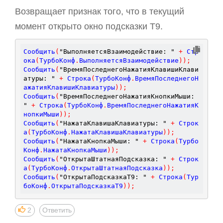
Возвращает признак того, что в текущий
момент открыто окно подсказки T9.
Сообщить
(
"ВыполняетсяВзаимодействие: "
+
 Стр
ока
(
ТурбоКонф
.
ВыполняетсяВзаимодействие
)
)
;
Сообщить
(
"ВремяПоследнегоНажатияКлавишиКлави
атуры: "
+
 Строка
(
ТурбоКонф
.
ВремяПоследнегоН
ажатияКлавишиКлавиатуры
)
)
;
Сообщить
(
"ВремяПоследнегоНажатияКнопкиМыши: 
"
+
 Строка
(
ТурбоКонф
.
ВремяПоследнегоНажатияК
нопкиМыши
)
)
;
Сообщить
(
"НажатаКлавишаКлавиатуры: "
+
 Строк
а
(
ТурбоКонф
.
НажатаКлавишаКлавиатуры
)
)
;
Сообщить
(
"НажатаКнопкаМыши: "
+
 Строка
(
Турбо
Конф
.
НажатаКнопкаМыши
)
)
;
Сообщить
(
"ОткрытаШтатнаяПодсказка: "
+
 Строк
а
(
ТурбоКонф
.
ОткрытаШтатнаяПодсказка
)
)
;
Сообщить
(
"ОткрытаПодсказкаT9: "
+
 Строка
(
Тур
боКонф
.
ОткрытаПодсказкаT9
)
)
;
2
Ответить