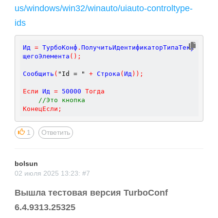
us/windows/win32/winauto/uiauto-controltype-
ids
Ид 
=
 ТурбоКонф
.
ПолучитьИдентификаторТипаТеку
щегоЭлемента
(
)
;
Сообщить
(
"Id = "
+
 Строка
(
Ид
)
)
;
Если
 Ид 
=
50000
Тогда
//Это кнопка
КонецЕсли
;
1
Ответить
bolsun
02 июля 2025 13:23: #7
Вышла тестовая версия TurboConf
6.4.9313.25325