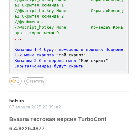
а1 Скрытая команда 1
//@script_hotkey None          СкрытаяКоманд
а2 Скрытая команда 2
//@submenu .
//@script_hotkey None          Команда9 Кома
нда в корне меню 9
.
.
.
Команды 
1
-
4
 будут помещены в подменю Подменю 
1
-
2
 меню скрипта 
"Мой скрипт"
Команды 
5
-
6
 в корень меню 
"Мой скрипт"
СкрытаяКоманда
1
1
Ответить
bolsun
07 апреля 2025 22:39: #2
Вышла тестовая версия TurboConf
6.4.9226.4877