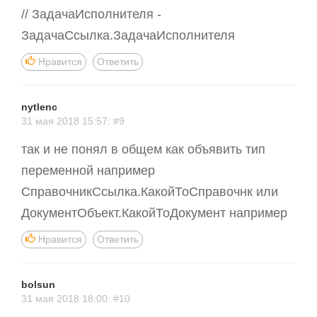
// ЗадачаИсполнителя -
ЗадачаСсылка.ЗадачаИсполнителя
Нравится
Ответить
nytlenc
31 мая 2018 15:57: #9
так и не понял в общем как объявить тип
переменной например
СправочникСсылка.КакойТоСправочнк или
ДокументОбъект.КакойТоДокумент например
Нравится
Ответить
bolsun
31 мая 2018 18:00: #10