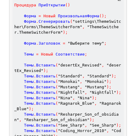
Процедура
ПриОткрытии
(
)
	Форма 
=
Новый
 ПроизвольнаяФорма
(
)
;
	Форма
.
Сгенерировать
(
"settings\ThemeSwitc
her\Forms\ThemeSwitcherForm"
,
"ThemeSwitche
r.ThemeSwitcherForm"
)
;
	Форма
.
Заголовок 
=
"Выберите тему"
;
	Темы 
=
Новый
 Соответствие
;
	Темы
.
Вставить
(
"desertEx_Revised"
,
"deser
tEx_Revised"
)
;
	Темы
.
Вставить
(
"Standard"
,
"Standard"
)
;
	Темы
.
Вставить
(
"Monokai"
,
"Monokai"
)
;
	Темы
.
Вставить
(
"Mustang"
,
"Mustang"
)
;
	Темы
.
Вставить
(
"Nightfall"
,
"Nightfall"
)
;
	Темы
.
Вставить
(
"Nina"
,
"Nina"
)
;
	Темы
.
Вставить
(
"Ragnarok_Blue"
,
"Ragnarok
_Blue"
)
;
	Темы
.
Вставить
(
"Resharper_Son_of_obsidia
n"
,
"Resharper_Son_of_obsidian"
)
;
	Темы
.
Вставить
(
"See_Sharp"
,
"See_Sharp"
)
;
	Темы
.
Вставить
(
"Coding_Horror_2010"
,
"Cod