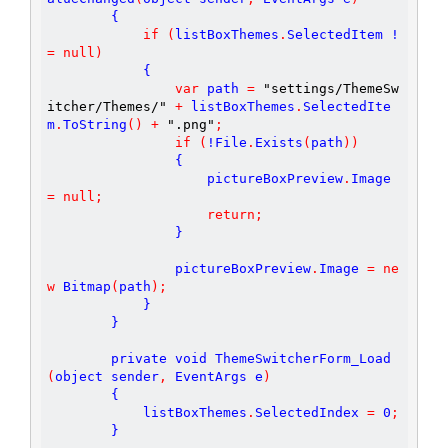
        {

if
(
listBoxThemes
.
SelectedItem !
=
null
)
            {

var
 path 
=
"settings/ThemeSw
itcher/Themes/"
+
 listBoxThemes
.
SelectedIte
m
.
ToString
(
)
+
".png"
;
if
(
!File
.
Exists
(
path
)
)
                {

                    pictureBoxPreview
.
Image 
=
null
;
return
;
                }

                pictureBoxPreview
.
Image 
=
ne
w
 Bitmap
(
path
)
;
            }

        }

        private void ThemeSwitcherForm_Load
(
object sender
,
 EventArgs e
)
        {

            listBoxThemes
.
SelectedIndex 
=
0
;
        }
