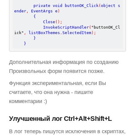
        private void buttonOK_Click
(
object s
ender
,
 EventArgs e
)
        {

            Close
(
)
;
            InvokeScriptHandler
(
"buttonOK_Cl
ick"
,
 listBoxThemes
.
SelectedItem
)
;
        }

Дополнительная информация по созданию
Произвольных форм появится позже.
Функция экспериментальная, если Вы
считаете, что она нужна - пишите
комментарии :)
Улучшенный лог Ctrl+Alt+Shift+L
В лог теперь пишутся исключения в скриптах,