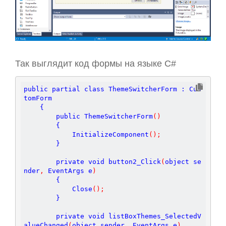
Так выглядит код формы на языке C#
public partial class ThemeSwitcherForm : Cus
tomForm

    {

        public ThemeSwitcherForm
(
)
        {

            InitializeComponent
(
)
;
        }

        private void button2_Click
(
object se
nder
,
 EventArgs e
)
        {

            Close
(
)
;
        }

        private void listBoxThemes_SelectedV
alueChanged
(
object sender
,
 EventArgs e
)