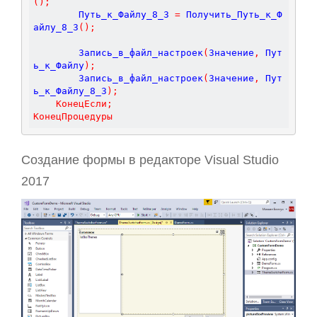
(
)
;
		Путь_к_Файлу_8_3 
=
 Получить_Путь_к_Ф
айлу_8_3
(
)
;
		Запись_в_файл_настроек
(
Значение
,
 Пут
ь_к_Файлу
)
;
		Запись_в_файл_настроек
(
Значение
,
 Пут
ь_к_Файлу_8_3
)
;
КонецЕсли
;
КонецПроцедуры
Создание формы в редакторе Visual Studio
2017