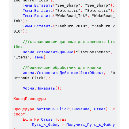
ing_Horror_2010"
)
;
	Темы
.
Вставить
(
"See_Sharp"
,
"See_Sharp"
)
;
	Темы
.
Вставить
(
"Selenitic"
,
"Selenitic"
)
;
	Темы
.
Вставить
(
"WekeRoad_Ink"
,
"WekeRoad_
Ink"
)
;
	Темы
.
Вставить
(
"Zenburn_2010"
,
"Zenburn_2
010"
)
;
//Устанавливаем даннные для элемента Lis
tBox
	Форма
.
УстановитьДанные
(
"listBoxThemes"
,
"Items"
,
 Темы
)
;
//Подключаем обработчик для кнопки
	Форма
.
УстановитьДействие
(
ЭтотОбъект
,
"b
uttonOK_Click"
)
;
	Форма
.
Показать
(
)
;
КонецПроцедуры
Процедура
buttonOK_Click
(
Значение
,
Отказ
)
Эк
спорт
Если
Не
 Отказ 
Тогда
		Путь_к_Файлу 
=
 Получить_Путь_к_Файлу