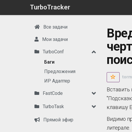
TurboTracker
Все задачи
Вре
Мои задачи
черт
TurboConf
пои
Баги
Предложения
torm
ИР Адаптер
Вставить 
FastCode
"Подсказк
TurboTask
клавишу E
Видимо пр
Прямой эфир
литерале.