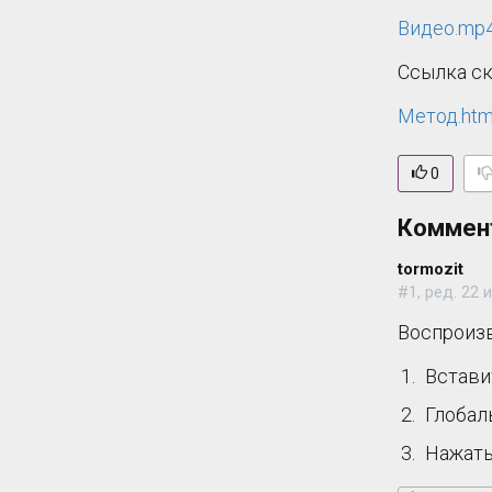
Видео.mp
Ссылка с
Метод.htm
0
Коммен
tormozit
#1, ред. 22 
Воспроизв
Встави
Глобаль
Нажать