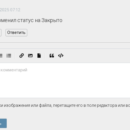
2025 07:12
изменил статус на Закрыто
Ответить
|
|
 комментарий
и изображения или файла, перетащите его в поле редактора или в