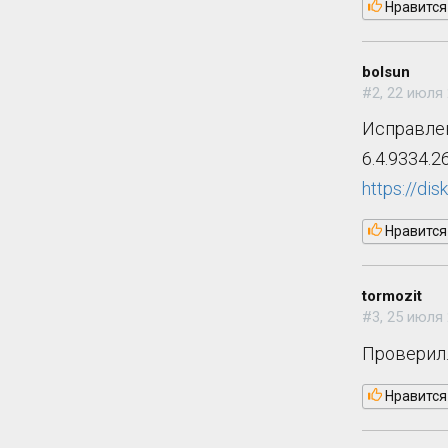
Нравится
bolsun
#2, 22 июля 
Исправле
6.4.9334.2
https://d
Нравится
tormozit
#3, 25 июля 
Проверил.
Нравится