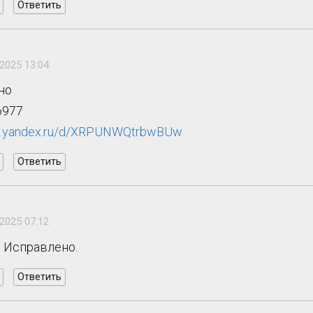
Ответить
2025 13:04
но
6977
isk.yandex.ru/d/XRPUNWQtrbwBUw
Ответить
2025 07:12
 Исправлено.
Ответить