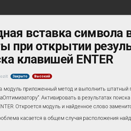
дная вставка символа 
ы при открытии резул
ска клавишей ENTER
ozit
Закрыто
Высокий
в модуль приложенный метод и выполнить штатный 
аОптимизатору". Активировать в результатах поиска 
NTER. Откроется модуль и найденное слово заменитс
облема касается в общем случая расположения най