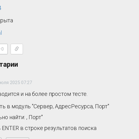
4
крыта
l
0
тарии
июля 2025 07:27
одится и на более простом тесте.
ть в модуль "Сервер, АдресРесурса, Порт"
но найти: , Порт"
 ENTER в строке результатов поиска