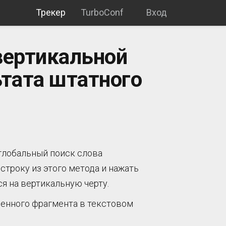
Трекер
TurboConf
Вход
вертикальной
ьтата штатного
глобальный поиск слова
строку из этого метода и нажать
я на вертикальную черту.
денного фрагмента в текстовом