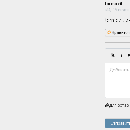
tormozit
#4, 25 июля 
tormozit 
Нравится
Добавить
Для вставк