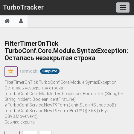
TurboTracker
FilterTimerOnTick
TurboConf.Core.Module.SyntaxException:
Осталась незакрытая строка
tormozit
Закрыто
FilterTimerOnTick TurboConf.Core.Module.SyntaxException:
Осталась незакрытая строка
в TurboConf.Core.Module.TextProcessor.FormatText(String text,
String initIdent, Boolean identFirstLine)
в TurboConf.Service.NewT9Form.|8m"R* Q(:X5&:()-Ety?
Q8V$.MoveNext()
Ссылка скрыта