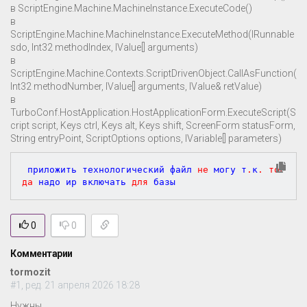
в ScriptEngine.Machine.MachineInstance.ExecuteCode()
в
ScriptEngine.Machine.MachineInstance.ExecuteMethod(IRunnable
sdo, Int32 methodIndex, IValue[] arguments)
в
ScriptEngine.Machine.Contexts.ScriptDrivenObject.CallAsFunction(
Int32 methodNumber, IValue[] arguments, IValue& retValue)
в
TurboConf.HostApplication.HostApplicationForm.ExecuteScript(S
cript script, Keys ctrl, Keys alt, Keys shift, ScreenForm statusForm,
String entryPoint, ScriptOptions options, IVariable[] parameters)
 приложить технологический файл 
не
 могу т
.
к
.
тог
да
 надо ир включать 
для
0
0
Комментарии
tormozit
#1, ред. 21 апреля 2026 18:28
Нужны