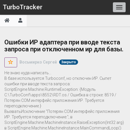
TurboTracker
Ошибки ИР адаптера при вводе текста
запроса при отключенном ир для базы.
Восьмирко Сергей
Закрыто
Не знаю куда написать...
В базе используется Turboconf, но отключен ИР. Сыпет
ошибки при вводе текста запроса:
ScriptEngine.Machine.RuntimeException: {Модуль
C:\TurboConf\apps\8552\RDT.os / Ошибка в строке: 8519 /
Потерян COM интерфейс приложения ИР. Требуется
переподключение.}
ВызватьИсключение "Потерян COM интерфейс приложения
ИР. Требуется переподключение."; в
ScriptEngine.Machine.MachineInstance.RaiseException(Int32 arg)
в ScriptEngine.Machine.MachineInstance.MainCommandLoop()