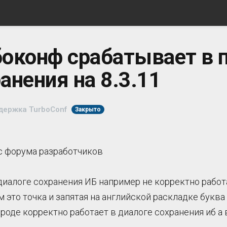
оконф срабатывает в 
анения на 8.3.11
держка TurboConf
Закрыто
с форума разработчиков
в диалоге сохранения ИБ например не корректно рабо
м это точка и запятая на английской раскладке буква
 вроде корректно работает в диалоге сохранения иб а 