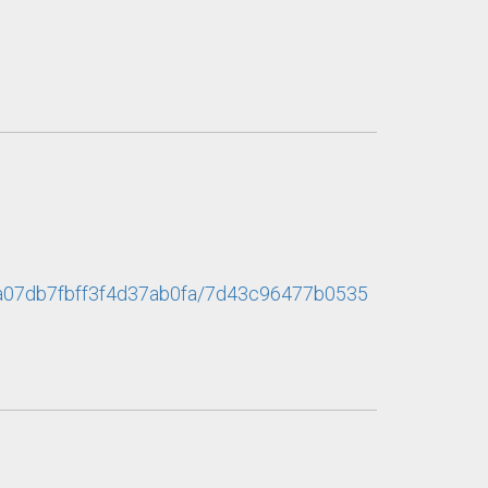
a07db7fbff3f4d37ab0fa/7d43c96477b0535