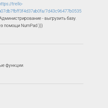
https://trello-
a07db7fbff3f4d37ab0fa/7d43c96477b0535
- Администрирование - выгрузить базу.
ез помощи NumPad )))
бые функции.