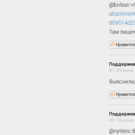
@bolsun ч
attachmen
809514d55
Там пишем
Нравится
Поддержка
#7, 09 июня 
Выяснили,
Нравится
Поддержка
#8, 29 июня 
@nytlenc 