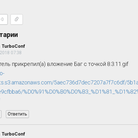
0
тарии
 TurboConf
2018 07:38
ель прикрепил(а) вложение Баг с точкой 8.3.11.gif
lo-
ts.s3.amazonaws.com/5aec736d7dec7207a7f7c6df/5b1
7e9cfbba6/%D0%91%D0%B0%D0%B3_%D1%81_%D1%
f
Ответить
 TurboConf