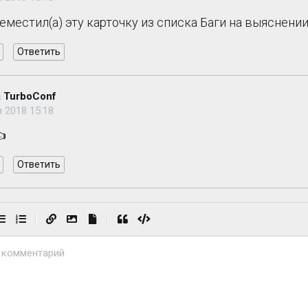
реместил(а) эту карточку из списка Баги на выяснен
Ответить
 TurboConf
 2018 15:18
👍
Ответить
|
|
 комментарий