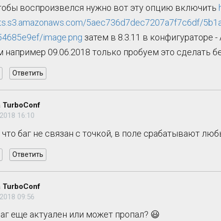
тобы воспроизвелся нужно вот эту опцию включить
ts.s3.amazonaws.com/5aec736d7dec7207a7f7c6df/5b1
4685e9ef/image.png
затем в 8.3.11 в конфигураторе 
 например 09.06.2018 только пробуем это сделать б
Ответить
 TurboConf
2018 16:10
 что баг не связан с точкой, в поле срабатывают лю
Ответить
 TurboConf
2018 09:56
баг еще актуален или может пропал? 😃