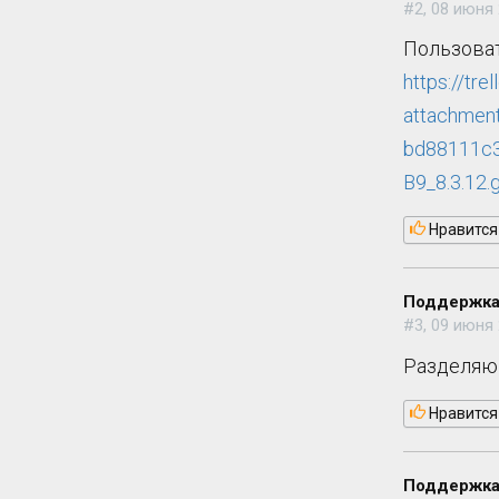
#2, 08 июня 
Пользоват
https://trel
attachmen
bd88111
B9_8.3.12.g
Нравится
Поддержка
#3, 09 июня 
Разделяю 
Нравится
Поддержка