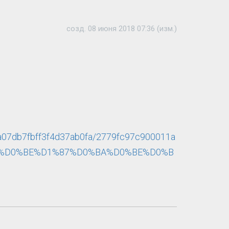
созд. 08 июня 2018 07:36 (изм.)
a07db7fbff3f4d37ab0fa/2779fc97c900011a
82%D0%BE%D1%87%D0%BA%D0%BE%D0%B