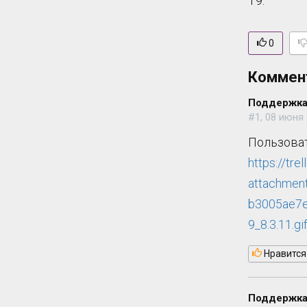
Т9.
0
Коммен
Поддержка
#1, 08 июня 
Пользоват
https://trel
attachmen
b3005ae
9_8.3.11.gi
Нравится
Поддержка