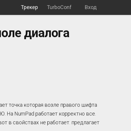
Трекер
TurboConf
Вход
поле диалога
тает точка которая возле правого шифта
 Ю. На NumPad работает корректно все.
вот в свойствах не работает. предлагает