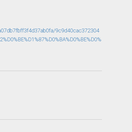
a07db7fbff3f4d37ab0fa/9c9d40cac372304
%82%D0%BE%D1%87%D0%BA%D0%BE%D0%