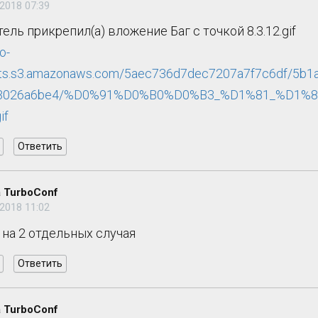
2018 07:39
ель прикрепил(а) вложение Баг с точкой 8.3.12.gif
lo-
ts.s3.amazonaws.com/5aec736d7dec7207a7f7c6df/5b1
c3026a6be4/%D0%91%D0%B0%D0%B3_%D1%81_%D1
if
Ответить
 TurboConf
2018 11:02
на 2 отдельных случая
Ответить
 TurboConf