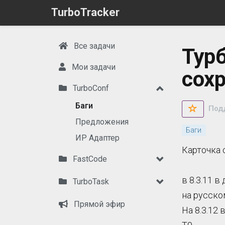
TurboTracker
Все задачи
Турб
Мои задачи
сохр
TurboConf
Баги
Под
Предложения
Баги
ИР Адаптер
Карточка 
FastCode
в 8.3.11 
TurboTask
на русско
Прямой эфир
На 8.3.12