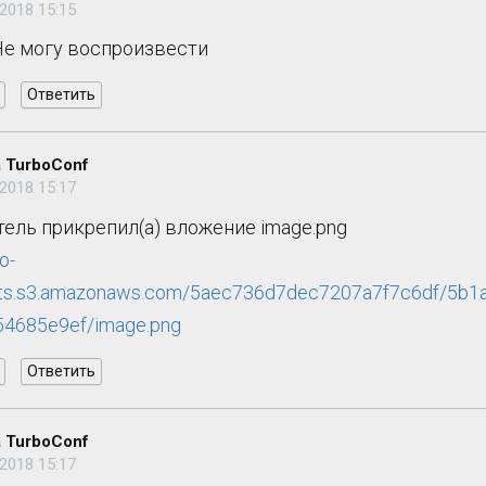
2018 15:15
Не могу воспроизвести
Ответить
 TurboConf
2018 15:17
ель прикрепил(а) вложение image.png
lo-
ts.s3.amazonaws.com/5aec736d7dec7207a7f7c6df/5b1
4685e9ef/image.png
Ответить
 TurboConf
2018 15:17