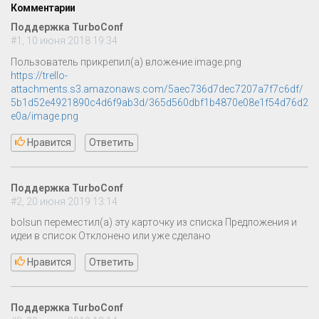
Комментарии
Поддержка TurboConf
#1, 10 июня 2018 19:34
Пользователь прикрепил(а) вложение image.png
https://trello-
attachments.s3.amazonaws.com/5aec736d7dec7207a7f7c6df/
5b1d52e4921890c4d6f9ab3d/365d560dbf1b4870e08e1f54d76d2
e0a/image.png
Нравится
Ответить
Поддержка TurboConf
#2, 20 июня 2019 13:14
bolsun переместил(а) эту карточку из списка Предложения и
идеи в список Отклонено или уже сделано
Нравится
Ответить
Поддержка TurboConf