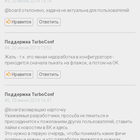
#3, 20 июня 2019 13:14
@board отклонено, задача не актуальна для пользователей.
Нравится
Ответить
Поддержка TurboConf
#4, 20 июня 2019 13:53
Жаль - т.к. это явная недоработка в конфигураторе -
приходится сначала пыкать на флажок, а потом на ОК.
Нравится
Ответить
Поддержка TurboConf
#5, 20 июня 2019 16:47
@board возвращаю карточку
Уважаемые разработчики, просьба не лениться и
присоединятся к пожеланиям других пользователей, ставить
лайки к новостям в ВК и здесь.
Это нужно в первую очередь, чтобы понимать какие фичи
полезны и нужны, и что разработка движется в нужном