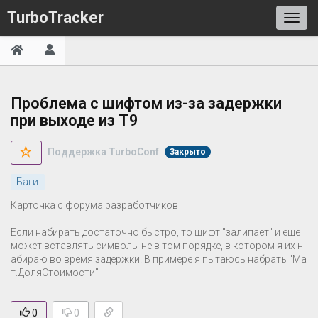
TurboTracker
Проблема с шифтом из-за задержки
при выходе из Т9
Поддержка TurboConf
Закрыто
Баги
Карточка с форума разработчиков
Если набирать достаточно быстро, то шифт "залипает" и еще
может вставлять символы не в том порядке, в котором я их н
абираю во время задержки. В примере я пытаюсь набрать "Ма
т.ДоляСтоимости"
0
0