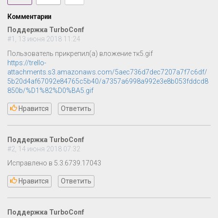
Комментарии
Поддержка TurboConf
#1, 13 июня 2018 11:24
Пользователь прикрепил(а) вложение тк5.gif
https://trello-
attachments.s3.amazonaws.com/5aec736d7dec7207a7f7c6df/
5b20d4af67092e84765c5b40/a7357a6998a992e3e8b053fddcd8
850b/%D1%82%D0%BA5.gif
Нравится
Ответить
Поддержка TurboConf
#2, 14 июня 2018 07:32
Исправлено в 5.3.6739.17043
Нравится
Ответить
Поддержка TurboConf