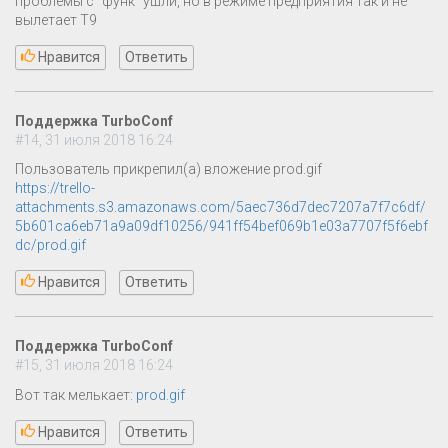
проблемы с "функ" ушли, но в режиме предприятия так и не
вылетает Т9
Нравится
Ответить
Поддержка TurboConf
#14, 31 июля 2018 16:24
Пользователь прикрепил(а) вложение prod.gif
https://trello-
attachments.s3.amazonaws.com/5aec736d7dec7207a7f7c6df/
5b601ca6eb71a9a09df10256/941ff54bef069b1e03a7707f5f6ebf
dc/prod.gif
Нравится
Ответить
Поддержка TurboConf
#15, 31 июля 2018 16:24
Вот так мелькает:
prod.gif
Нравится
Ответить