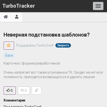
TurboTracker
Неверная подстановка шаблонов?
Поддержка TurboConf
Закрыто
Баги
Карточка с форума разработчиков
Очень напрягает вот такая штуковина в ТК. Сводит на нет всю
полезность: приходится возвращаться и удалять лишнее
0
0
Комментарии
Поддержка TurboConf