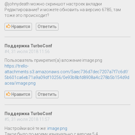
@johnydeath можно скриншот настроек вкладки
Редактирование? и можете обновить на версию 6785, там
тоже это происходит?
Нравится
Ответить
Поддержка TurboConf
#4, 31 июля 2018 11:56
Пользователь прикрепил(а) вложение image.png
https://trello-
attachments.s3.amazonaws.com/5aec736d7dec7207a7f7c6df/
5b601ca6eb71a9a09df10256/0e93b8bfd8908a4c278b5b154d9d
acea/image.png
Нравится
Ответить
Поддержка TurboConf
#5, 31 июля 2018 11:57
Настройки всё те же:
image.png
Такое было по-моему изначально с версии 5.4