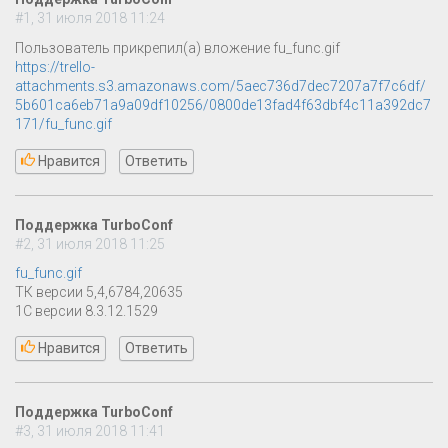
#1, 31 июля 2018 11:24
Пользователь прикрепил(а) вложение fu_func.gif
https://trello-
attachments.s3.amazonaws.com/5aec736d7dec7207a7f7c6df/
5b601ca6eb71a9a09df10256/0800de13fad4f63dbf4c11a392dc7
171/fu_func.gif
Нравится
Ответить
Поддержка TurboConf
#2, 31 июля 2018 11:25
fu_func.gif
ТК версии 5,4,6784,20635
1С версии 8.3.12.1529
Нравится
Ответить
Поддержка TurboConf
#3, 31 июля 2018 11:41