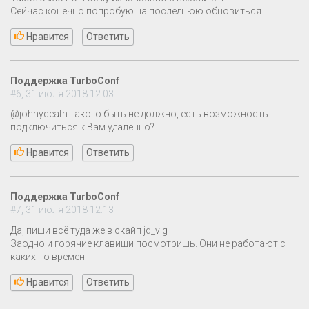
Сейчас конечно попробую на последнюю обновиться
Нравится
Ответить
Поддержка TurboConf
#6, 31 июля 2018 12:03
@johnydeath такого быть не должно, есть возможность
подключиться к Вам удаленно?
Нравится
Ответить
Поддержка TurboConf
#7, 31 июля 2018 12:13
Да, пиши всё туда же в скайп jd_vlg
Заодно и горячие клавиши посмотришь. Они не работают с
каких-то времен
Нравится
Ответить