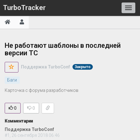
TurboTracker
Не работают шаблоны в последней
версии TC
Поддержка TurboConf
Закрыто
Баги
Карточка с форума разработчиков
0
0
Комментарии
Поддержка TurboConf
#1, 26 сентября 2018 06:46