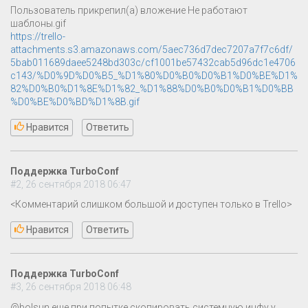
Пользователь прикрепил(а) вложение Не работают
шаблоны.gif
https://trello-
attachments.s3.amazonaws.com/5aec736d7dec7207a7f7c6df/
5bab011689daee5248bd303c/cf1001be57432cab5d96dc1e4706
c143/%D0%9D%D0%B5_%D1%80%D0%B0%D0%B1%D0%BE%D1%
82%D0%B0%D1%8E%D1%82_%D1%88%D0%B0%D0%B1%D0%BB
%D0%BE%D0%BD%D1%8B.gif
Нравится
Ответить
Поддержка TurboConf
#2, 26 сентября 2018 06:47
<Комментарий слишком большой и доступен только в Trellо>
Нравится
Ответить
Поддержка TurboConf
#3, 26 сентября 2018 06:48
@bolsun еще при попытке скопировать системную инфу у