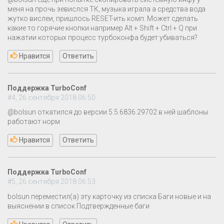
меня на прочь зевислся ТК, музыка играла а средства вода
жутко вислеи, пришлось RESET-ить комп. Может сделать
какие то горячие кнопки например Alt + Shift + Ctrl + Q при
нажатии которых процесс турбоконфа будет убиваться?
Нравится
Ответить
Поддержка TurboConf
#4, 26 сентября 2018 06:50
@bolsun откатился до версии 5.5.6836.29702 в ней шаблоны
работают норм
Нравится
Ответить
Поддержка TurboConf
#5, 26 сентября 2018 06:53
bolsun переместил(а) эту карточку из списка Баги новые и на
выяснении в список Подтвержденные баги