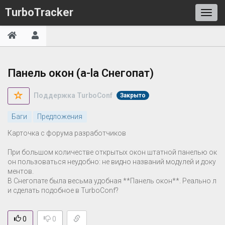
TurboTracker
Панель окон (a-la Снегопат)
Поддержка TurboConf
Закрыто
Баги
Предложения
Карточка с форума разработчиков
При большом количестве открытых окон штатной панелью ок
он пользоваться неудобно: не видно названий модулей и доку
ментов.
В Снегопате была весьма удобная **Панель окон**. Реально л
и сделать подобное в TurboConf?
0
0