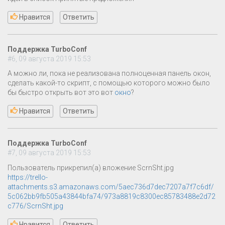
Нравится
Ответить
Поддержка TurboConf
#6, 09 августа 2019 15:53
А можно ли, пока не реализована полноценная панель окон,
сделать какой-то скрипт, с помощью которого можно было
бы быстро открыть вот это вот
окно
?
Нравится
Ответить
Поддержка TurboConf
#7, 09 августа 2019 15:53
Пользователь прикрепил(а) вложение ScrnSht.jpg
https://trello-
attachments.s3.amazonaws.com/5aec736d7dec7207a7f7c6df/
5c062bb9fb505a43844bfa74/973a8819c8300ec85783488e2d72
c776/ScrnSht.jpg
Нравится
Ответить