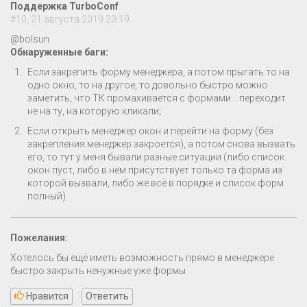
Поддержка TurboConf
#10, 21 августа 2019 23:19
@bolsun
Обнаруженные баги:
Если закрепить форму менеджера, а потом прыгать то на
одно окно, то на другое, то довольно быстро можно
заметить, что ТК промахивается с формами... переходит
не на ту, на которую кликали;
Если открыть менеджер окон и перейти на форму (без
закрепления менеджер закроется), а потом снова вызвать
его, то тут у меня бывали разные ситуации (либо список
окон пуст, либо в нём присутствует только та форма из
которой вызвали, либо же всё в порядке и список форм
полный)
Пожелания:
Хотелось бы ещё иметь возможность прямо в менеджере
быстро закрыть ненужные уже формы.
Нравится
Ответить