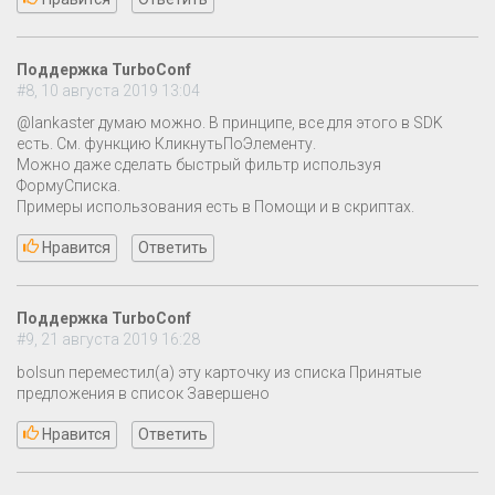
Поддержка TurboConf
#8, 10 августа 2019 13:04
@lankaster думаю можно. В принципе, все для этого в SDK
есть. См. функцию КликнутьПоЭлементу.
Можно даже сделать быстрый фильтр используя
ФормуСписка.
Примеры использования есть в Помощи и в скриптах.
Нравится
Ответить
Поддержка TurboConf
#9, 21 августа 2019 16:28
bolsun переместил(а) эту карточку из списка Принятые
предложения в список Завершено
Нравится
Ответить