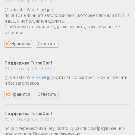
#3, 04 декабря 2018 11:02
@lankaster
WndPanel.jpg
пока 1С не починят заголовки окон, которые сломали в 8.3.12
и выше, не получится сделать.
Ошибку им отправили. Будут ли править, пока не ясно. Не
ответили.
Нравится
Ответить
Поддержка TurboConf
#4, 04 декабря 2018 18:09
@lankaster
WndPanel.jpg
хотя нет, посмотрел, можно сделать
и без заголовков
Нравится
Ответить
Поддержка TurboConf
#5, 04 декабря 2018 18:10
bolsun переместил(а) эту карточку из списка Предложения и
идеи в список Принятые предложения