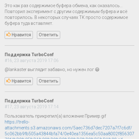
Это как раз содержимое буфера обмена, как оказалось...
Повторил эксперимент с другим содержимым буфера и всё
повторилось. В некоторых случаях ТК просто содержимое
буфера туда вставляет.
Нравится
Ответить
Поддержка TurboConf
#16, 23 августа 2019 17:06
@lankaster выглядит забавно, но нужен лог 😃
Нравится
Ответить
Поддержка TurboConf
#17, 23 августа 2019 17:14
Пользователь прикрепил(а) вложение Пример.gif
https://trello-
attachments.s3.amazonaws.com/5aec736d7dec7207a7f7c6df/
5c062bb9fb505a43844bfa74/0e40ea1356ea5c50aa8002f856307