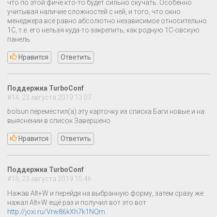
что по этой фиче кто-то будет сильно скучать. Особенно
учитывая наличие сложностей с ней, и того, что окно
менеджера всё равно абсолютно независимое относительно
1С, т.е. его нельзя куда-то закрепить, как родную 1С-овскую
панель.
Нравится
Ответить
Поддержка TurboConf
#14, 23 августа 2019 13:07
bolsun переместил(а) эту карточку из списка Баги новые и на
выяснении в список Завершено
Нравится
Ответить
Поддержка TurboConf
#15, 23 августа 2019 15:46
Нажав Alt+W и перейдя на выбранную форму, затем сразу же
нажал Alt+W ещё раз и получил вот это вот
http://joxi.ru/Vrw86kXh7k1NQm