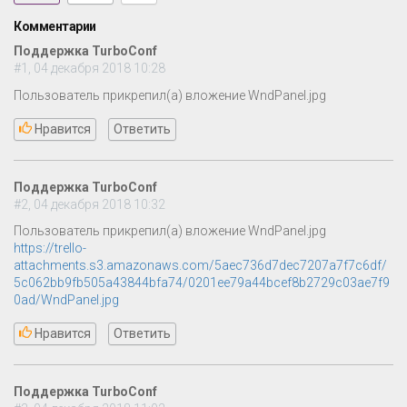
Комментарии
Поддержка TurboConf
#1, 04 декабря 2018 10:28
Пользователь прикрепил(а) вложение WndPanel.jpg
Нравится
Ответить
Поддержка TurboConf
#2, 04 декабря 2018 10:32
Пользователь прикрепил(а) вложение WndPanel.jpg
https://trello-
attachments.s3.amazonaws.com/5aec736d7dec7207a7f7c6df/
5c062bb9fb505a43844bfa74/0201ee79a44bcef8b2729c03ae7f9
0ad/WndPanel.jpg
Нравится
Ответить
Поддержка TurboConf