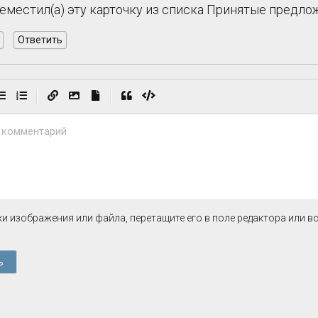
реместил(а) эту карточку из списка Принятые предл
Ответить
|
|
 комментарий
и изображения или файла, перетащите его в поле редактора или в