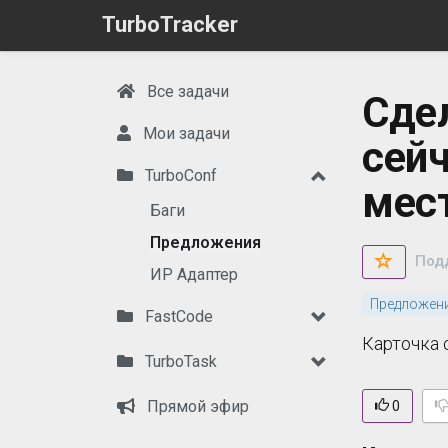
TurboTracker
Все задачи
Сдел
Мои задачи
сейч
TurboConf
мест
Баги
Предложения
Под
ИР Адаптер
Предложен
FastCode
Карточка 
TurboTask
Прямой эфир
0