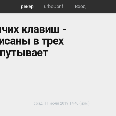
Трекер
TurboConf
Вход
ячих клавиш -
исаны в трех
апутывает
созд. 11 июля 2019 14:40 (изм.)