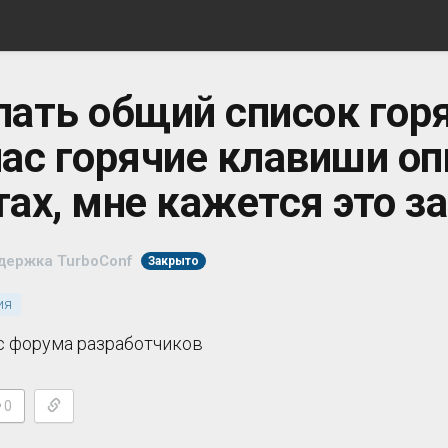
ать общий список гор
ас горячие клавиши оп
ах, мне кажется это з
держка TurboConf
Закрыто
ия
с форума разработчиков
0