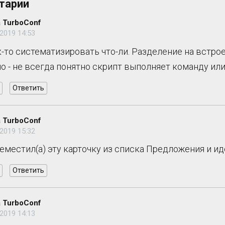
тарии
 TurboConf
2019 14:53
к-то систематизировать что-ли. Разделение на встр
о - не всегда понятно скрипт выполняет команду или
Ответить
 TurboConf
2019 15:32
реместил(а) эту карточку из списка Предложения и 
Ответить
 TurboConf
2019 14:13