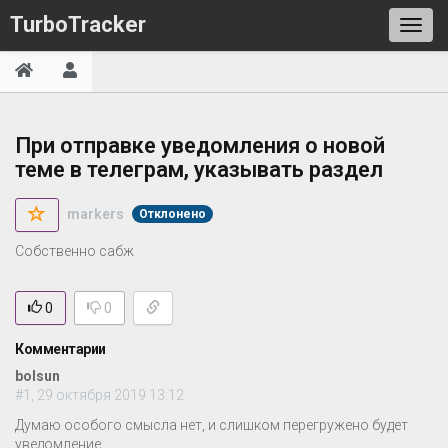
TurboTracker
При отправке уведомления о новой
теме в телеграм, указывать раздел
markers
Отклонено
Собственно сабж
0
0
Комментарии
bolsun
#1, 29 октября 2019 13:12
Думаю особого смысла нет, и слишком перегружено будет
уведомление.