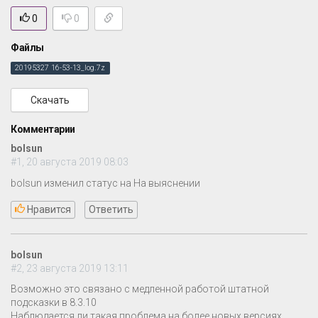
0
0
Файлы
20195327 16-53-13_log.7z
Скачать
Комментарии
bolsun
#1, 20 августа 2019 08:03
bolsun изменил статус на На выяснении
Нравится
Ответить
bolsun
#2, 23 августа 2019 13:11
Возможно это связано с медленной работой штатной
подсказки в 8.3.10
Наблюдается ли такая проблема на более новых версиях