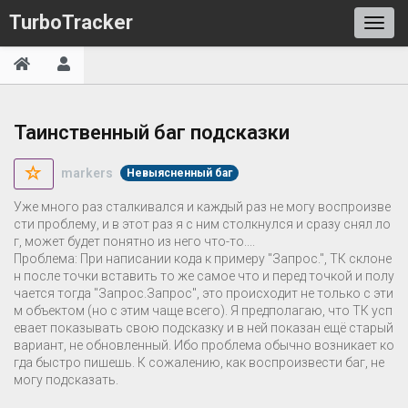
TurboTracker
Таинственный баг подсказки
markers
Невыясненный баг
Уже много раз сталкивался и каждый раз не могу воспроизве
сти проблему, и в этот раз я с ним столкнулся и сразу снял ло
г, может будет понятно из него что-то....
Проблема: При написании кода к примеру "Запрос.", ТК склоне
н после точки вставить то же самое что и перед точкой и полу
чается тогда "Запрос.Запрос", это происходит не только с эти
м объектом (но с этим чаще всего). Я предполагаю, что ТК усп
евает показывать свою подсказку и в ней показан ещё старый
вариант, не обновленный. Ибо проблема обычно возникает ко
гда быстро пишешь. К сожалению, как воспроизвести баг, не
могу подсказать.