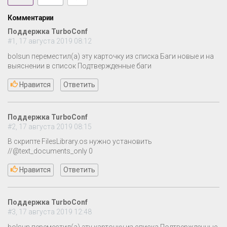
Комментарии
Поддержка TurboConf
#1, 17 августа 2019 08:12
bolsun переместил(а) эту карточку из списка Баги новые и на
выяснении в список Подтвержденные баги
Нравится
Ответить
Поддержка TurboConf
#2, 17 августа 2019 08:15
В скрипте FilesLibrary.os нужно установить
//@text_documents_only 0
Нравится
Ответить
Поддержка TurboConf
#3, 17 августа 2019 12:48
bolsun переместил(а) эту карточку из списка Подтвержденные