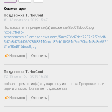
Комментарии
Поддержка TurboConf
#1, 13 сентября 2019 15:47
Пользователь прикрепил(а) вложение 85d015bcc0.jpg
https://trello-
attachments.s3.amazonaws.com/5aec736d7dec7207a7f7c6df/
5d7b8d73dd06978ff83440ec/e82eb10f954c7dc70ba4d8a8d652f
31e/85d015bcc0.jpg
Нравится
Ответить
Поддержка TurboConf
#2, 18 сентября 2019 16:38
bolsun переместил(а) эту карточку из списка Предложения и
идеи в список Принятые предложения
Нравится
Ответить