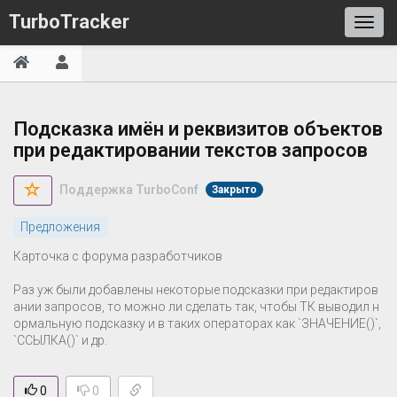
TurboTracker
Подсказка имён и реквизитов объектов
при редактировании текстов запросов
Поддержка TurboConf
Закрыто
Предложения
Карточка с форума разработчиков
Раз уж были добавлены некоторые подсказки при редактиров
ании запросов, то можно ли сделать так, чтобы ТК выводил н
ормальную подсказку и в таких операторах как `ЗНАЧЕНИЕ()`,
`ССЫЛКА()` и др.
0
0