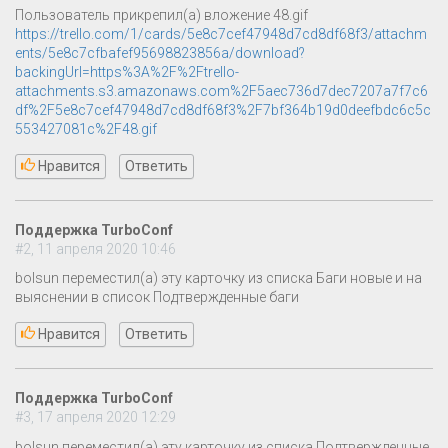
Пользователь прикрепил(а) вложение 48.gif
https://trello.com/1/cards/5e8c7cef47948d7cd8df68f3/attachm
ents/5e8c7cfbafef95698823856a/download?
backingUrl=https%3A%2F%2Ftrello-
attachments.s3.amazonaws.com%2F5aec736d7dec7207a7f7c6
df%2F5e8c7cef47948d7cd8df68f3%2F7bf364b19d0deefbdc6c5c
553427081c%2F48.gif
Нравится
Ответить
Поддержка TurboConf
#2, 11 апреля 2020 10:46
bolsun переместил(а) эту карточку из списка Баги новые и на
выяснении в список Подтвержденные баги
Нравится
Ответить
Поддержка TurboConf
#3, 17 апреля 2020 12:29
bolsun переместил(а) эту карточку из списка Подтвержденные