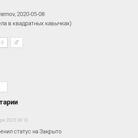
chernov, 2020-05-08
ела в квадратных кавычках)
0
тарии
ря 2023 00:10
менил статус на Закрыто