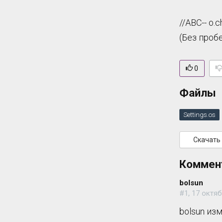
//ABC-- o.
(Без проб
0
Файлы
Settings.os
Скачать
Коммен
bolsun
#1, 17 октяб
bolsun из