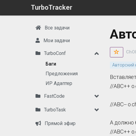
TurboTracker
Все задачи
Авт
Мои задачи
ChO
TurboConf
Баги
Авторский
Предложения
Вставляет
ИР Адаптер
//ABC++ o.
FastCode
//ABC-- o.
TurboTask
А должно 
Прямой эфир
//ABC++ o