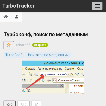
TurboTracker
Турбоконф, поиск по метаданным
reborn85
Открыто
TurboConf
Навигатор по метаданным
0
0