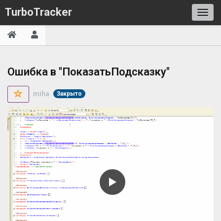
TurboTracker
Ошибка в "ПоказатьПодсказку"
miha
Закрыто