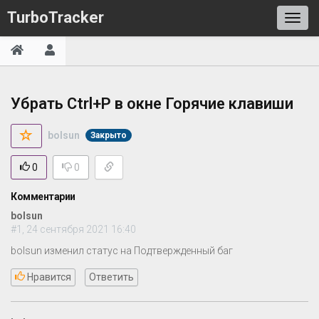
TurboTracker
Убрать Ctrl+P в окне Горячие клавиши
bolsun
Закрыто
0
0
Комментарии
bolsun
#1, 24 сентября 2021 16:40
bolsun изменил статус на Подтвержденный баг
Нравится
Ответить