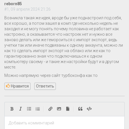
reborn85
#1, 09 апреля 2024 21:26
Возникла такая же идея, вроде бы уже поднастроил под себя,
все хорошо, а потом зашел в комп где несколько недель не
заходил и не могу понять почему половина не работает как
настроено, а оказывается что настроек нет и нужно все
заново делать или же гемороиться с импорт экспорт, ведь
учетки так или иначе подвязаны к одному аккаунта, можно ли
как то сделать импорт экспорт на облако или же как то
гарантированно зная что подключаешься к одном
компьютеру своему - и такие же настройки будут и в другом
месте.
Можно напрямую через сайт турбоконфа как то
Нравится
Ответить
|
|
Добавить комментарий