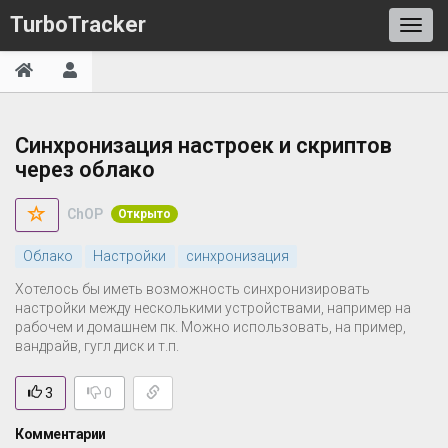
TurboTracker
Синхронизация настроек и скриптов
через облако
ChOP
Открыто
Облако
Настройки
синхронизация
Хотелось бы иметь возможность синхронизировать
настройки между несколькими устройствами, например на
рабочем и домашнем пк. Можно использовать, на пример,
вандрайв, гугл диск и т.п.
3
0
Комментарии