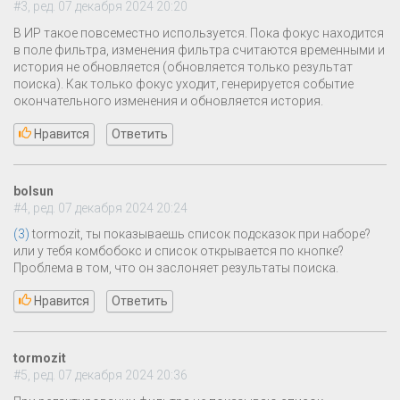
#3, ред. 07 декабря 2024 20:20
В ИР такое повсеместно используется. Пока фокус находится
в поле фильтра, изменения фильтра считаются временными и
история не обновляется (обновляется только результат
поиска). Как только фокус уходит, генерируется событие
окончательного изменения и обновляется история.
Нравится
Ответить
bolsun
#4, ред. 07 декабря 2024 20:24
(3)
tormozit, ты показываешь список подсказок при наборе?
или у тебя комбобокс и список открывается по кнопке?
Проблема в том, что он заслоняет результаты поиска.
Нравится
Ответить
tormozit
#5, ред. 07 декабря 2024 20:36