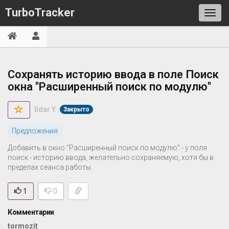
TurboTracker
Сохранять историю ввода в поле Поиск
окна "Расширенный поиск по модулю"
Ildar Y
Закрыто
Предложения
Добавить в окно "Расширенный поиск по модулю" - у поля
поиск - историю ввода, желательно сохраняемую, хотя бы в
пределах сеанса работы.
1
0
Комментарии
tormozit