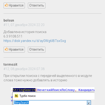
Нравится
Ответить
bolsun
#11, 07 декабря 2024 22:20
Добавлена история поиска
6.3.9108.511
https://disk.yandex.ru/d/ay0Wg6IBTsxSxg
Нравится
Ответить
tormozit
#12, 08 декабря 2024 07:38
При открытии поиска с передачей выделенного в модуле
слова тоже нужно добавлять в историю