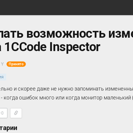
лать возможность изм
 1CCode Inspector
 Y
Принято
ия
льно и скорее даже не нужно запоминать измененны
 - когда ошибок много или когда монитор маленький (
0
тарии