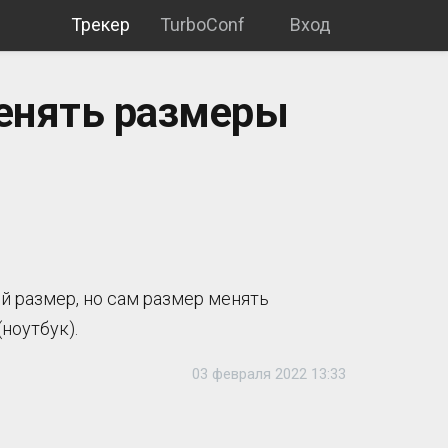
Трекер
TurboConf
Вход
енять размеры
й размер, но сам размер менять
ноутбук).
03 февраля 2022 13:33