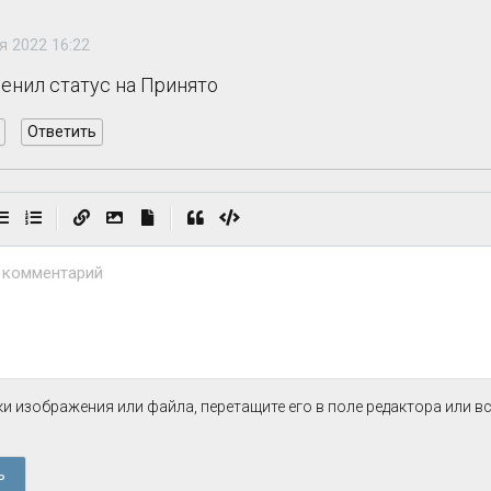
я 2022 16:22
менил статус на Принято
Ответить
|
|
 комментарий
и изображения или файла, перетащите его в поле редактора или в