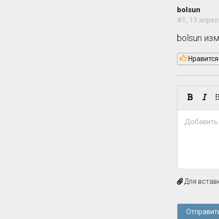
bolsun
#1, 13 апрел
bolsun из
Нравится
Добавить
Для вставк