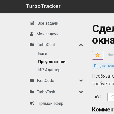
TurboTracker
Все задачи
Сде
Мои задачи
окна
TurboConf
Баги
Ildar
Предложения
Предложен
ИР Адаптер
Необязате
FastCode
требуется
TurboTask
1
Прямой эфир
Коммен