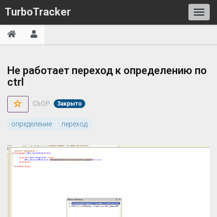
TurboTracker
Не работает переход к определению по
ctrl
ChOP
Закрыто
определение
переход