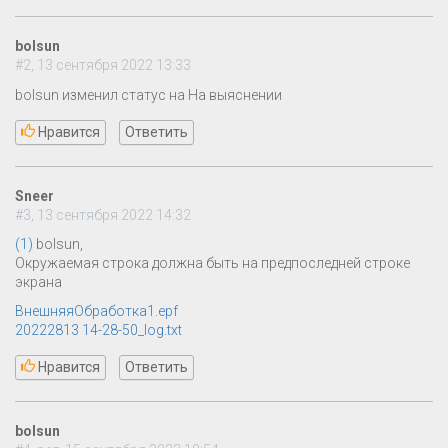
bolsun
#2, 13 сентября 2022 13:33
bolsun изменил статус на На выяснении
Нравится
Ответить
Sneer
#3, 13 сентября 2022 14:32
(1)
bolsun,
Окружаемая строка должна быть на предпоследней строке
экрана
ВнешняяОбработка1.epf
20222813 14-28-50_log.txt
Нравится
Ответить
bolsun