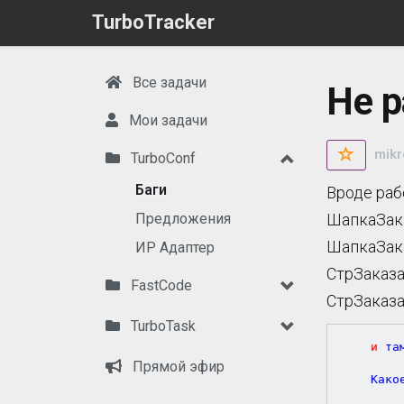
TurboTracker
Все задачи
Не р
Мои задачи
mikr
TurboConf
Баги
Вроде раб
Предложения
ШапкаЗака
ШапкаЗака
ИР Адаптер
СтрЗаказа
FastCode
СтрЗаказа
TurboTask
и
 та
Прямой эфир
	Какое то сочетание клавиш надо нажать?
