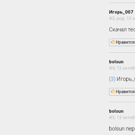
Игорь_007
#3, ред. 13 
Скачал те
Нравится
bolsun
#4, 13 октяб
(3)
Игорь_
Нравится
bolsun
#5, 13 октяб
bolsun пе