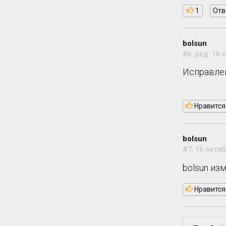
1
Отв
bolsun
#6, ред. 16 
Исправлен
Нравится
bolsun
#7, 16 октяб
bolsun из
Нравится