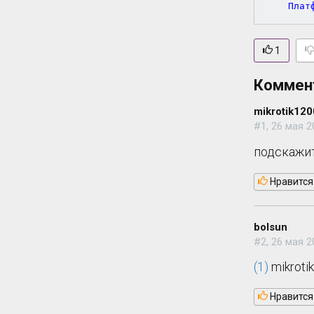
	Плат
1
Коммен
mikrotik120
#1, 26 мая 2
подскажите
Нравится
bolsun
#2, 26 мая 2
(1)
mikroti
Нравится