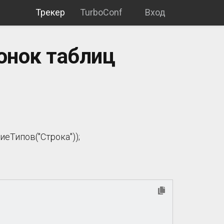
Трекер
TurboConf
Вход
онок таблиц
еТипов("Строка"));