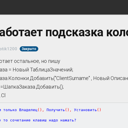
аботает подсказка кол
otik1200
Закрыто
отает остальное, но пишу
за = Новый ТаблицаЗначений;
за.Колонки.Добавить("ClientSurname" , Новый Описани
=ШапкаЗаказа.Добавить();
.Cl
м только Владелец
(
)
,
 Получить
(
)
,
 Установить
(
)