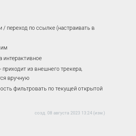
 / переход по ссылке (настраивать в
ним
 а интерактивное
 приходит из внешнего трекера,
тся вручную
жность фильтровать по текущей открытой
созд. 08 августа 2023 13:24 (изм.)