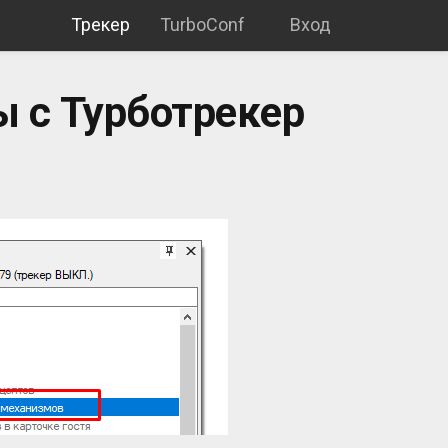
Трекер
TurboConf
Вход
 с Турботрекер