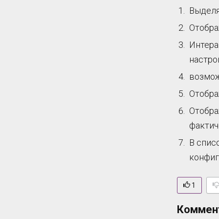
Выделя
Отобра
Интера
настро
возмож
Отобра
Отобра
фактич
В спис
конфиг
1
Коммен