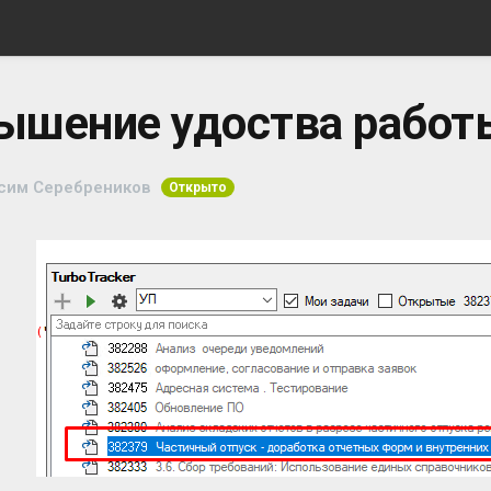
ышение удоства работы
сим Серебреников
Открыто