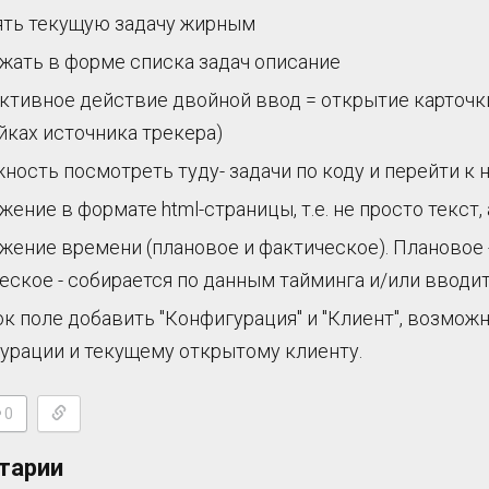
ть текущую задачу жирным
жать в форме списка задач описание
ктивное действие двойной ввод = открытие карточки
йках источника трекера)
ность посмотреть туду- задачи по коду и перейти к 
жение в формате html-страницы, т.е. не просто текст,
жение времени (плановое и фактическое). Плановое -
еское - собирается по данным тайминга и/или вводи
ок поле добавить "Конфигурация" и "Клиент", возмо
урации и текущему открытому клиенту.
0
тарии