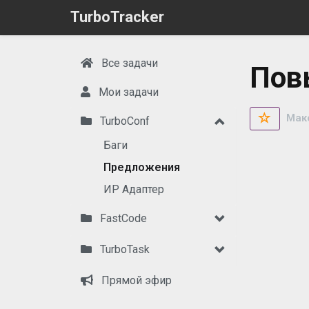
TurboTracker
Все задачи
Пов
Мои задачи
Мак
TurboConf
Баги
Предложения
ИР Адаптер
FastCode
TurboTask
Прямой эфир