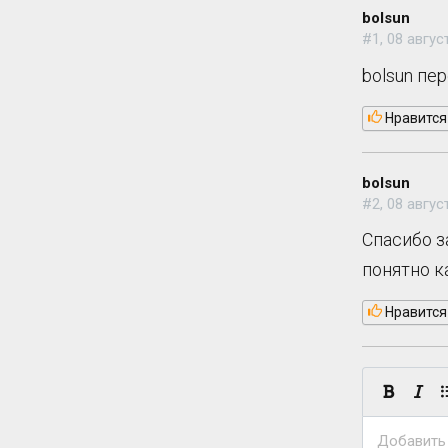
bolsun
#1, 08 авгус
bolsun пе
Нравится
bolsun
#2, 08 авгус
Спасибо з
понятно к
Нравится
Добавить