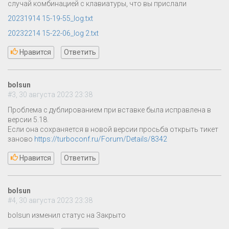
случай комбинацией с клавиатуры, что вы прислали
20231914 15-19-55_log.txt
20232214 15-22-06_log 2.txt
Нравится
Ответить
bolsun
#3, 30 августа 2023 23:38
Проблема с дублированием при вставке была исправлена в
версии 5.18.
Если она сохраняется в новой версии просьба открыть тикет
заново
https://turboconf.ru/Forum/Details/8342
Нравится
Ответить
bolsun
#4, 30 августа 2023 23:38
bolsun изменил статус на Закрыто