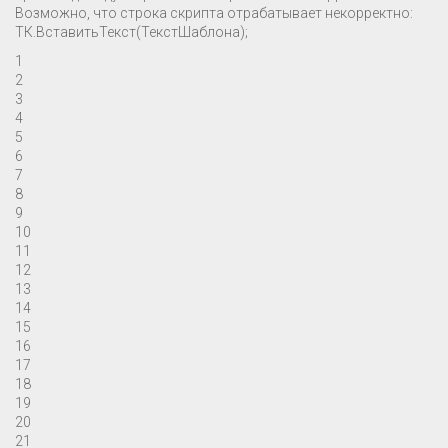
Возможно, что строка скрипта отрабатывает некорректно:
ТК.ВставитьТекст(ТекстШаблона);
1
2
3
4
5
6
7
8
9
10
11
12
13
14
15
16
17
18
19
20
21