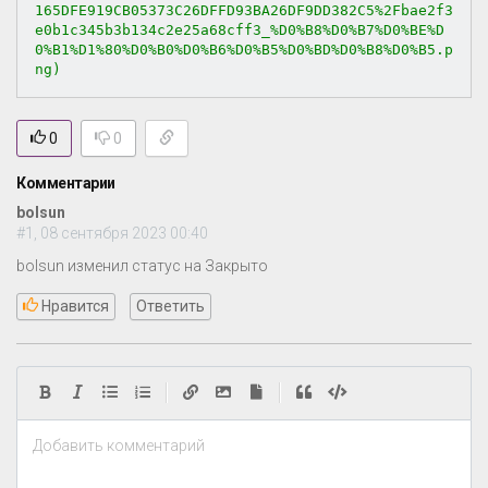
165DFE919CB05373C26DFFD93BA26DF9DD382C5%2Fbae2f3
e0b1c345b3b134c2e25a68cff3_%D0%B8%D0%B7%D0%BE%D
0%B1%D1%80%D0%B0%D0%B6%D0%B5%D0%BD%D0%B8%D0%B5.p
ng)
0
0
Комментарии
bolsun
#1, 08 сентября 2023 00:40
bolsun изменил статус на Закрыто
Нравится
Ответить
|
|
Добавить комментарий