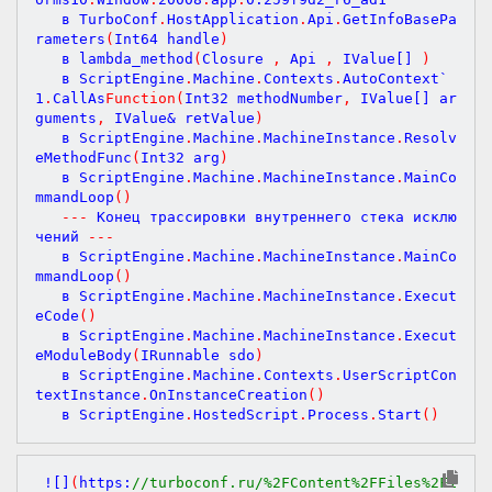
   в TurboConf
.
HostApplication
.
Api
.
GetInfoBasePa
rameters
(
Int64 handle
)
   в lambda_method
(
Closure 
,
 Api 
,
 IValue[] 
)
   в ScriptEngine
.
Machine
.
Contexts
.
AutoContext`
1
.
CallAs
Function
(
Int32
methodNumber
,
IValue
[] 
ar
guments
,
IValue
& 
retValue
)
   в ScriptEngine
.
Machine
.
MachineInstance
.
Resolv
eMethodFunc
(
Int32 arg
)
   в ScriptEngine
.
Machine
.
MachineInstance
.
MainCo
mmandLoop
(
)
-
-
-
 Конец трассировки внутреннего стека исклю
чений 
-
-
-
   в ScriptEngine
.
Machine
.
MachineInstance
.
MainCo
mmandLoop
(
)
   в ScriptEngine
.
Machine
.
MachineInstance
.
Execut
eCode
(
)
   в ScriptEngine
.
Machine
.
MachineInstance
.
Execut
eModuleBody
(
IRunnable sdo
)
   в ScriptEngine
.
Machine
.
Contexts
.
UserScriptCon
textInstance
.
OnInstanceCreation
(
)
   в ScriptEngine
.
HostedScript
.
Process
.
Start
(
)
 ![]
(
https:
//turboconf.ru/%2FContent%2FFiles%2F1