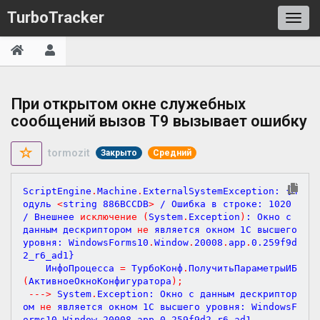
TurboTracker
При открытом окне служебных
сообщений вызов Т9 вызывает ошибку
tormozit
Закрыто
Средний
ScriptEngine
.
Machine
.
ExternalSystemException: {М
одуль 
<
string 
886
BCCDB
>
 / Ошибка в строке: 
1020
/ Внешнее 
исключение
(
System
.
Exception
)
: Окно с 
данным дескриптором 
не
 является окном 
1
С высшего 
уровня: WindowsForms10
.
Window
.
20008
.
app
.
0.259
f9d
2_r6_ad1}    

	ИнфоПроцесса 
=
 ТурбоКонф
.
ПолучитьПараметрыИБ
(
АктивноеОкноКонфигуратора
)
;
-
-
-
>
 System
.
Exception: Окно с данным дескриптор
ом 
не
 является окном 
1
С высшего уровня: WindowsF
orms10
.
Window
.
20008
.
app
.
0.259
f9d2_r6_ad1
