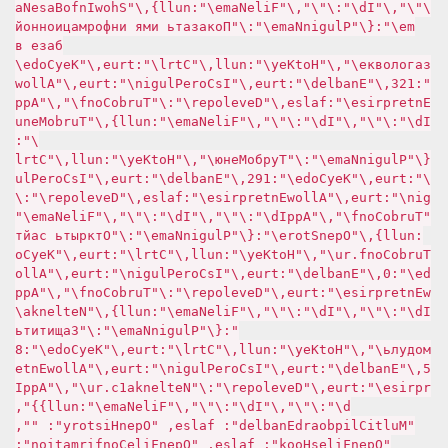
\"\",\"Id\":\"\",\"FileName\":null},\"ShowInfoBaseNa
me\":{\"PluginName\":\"Показать имя информационной
базе в
заголовке\",\"HotKey\":null,\"Ctrl\":true,\"KeyCode\
":123,\"Enabled\":true,\"IsCorePlugin\":true,\"Allow
Enterprise\":false,\"Developer\":\"TurboConf\",\"App
Id\":\"\",\"Id\":\"\",\"FileName\":null},\"TurboMenu
\":
{\"PluginName\":\"ТурбоМеню\",\"HotKey\":null,\"Ctrl
\":true,\"KeyCode\":192,\"Enabled\":true,\"IsCorePlu
gin\":true,\"AllowEnterprise\":false,\"Developer\":\
"TurboConf\",\"AppId\":\"\",\"Id\":\"\",\"FileName\"
:null},\"OpenStore\":{\"PluginName\":\"Открыть сайт
TurboConf.ru\",\"HotKey\":null,\"Ctrl\":true,\"KeyCo
de\":0,\"Enabled\":true,\"IsCorePlugin\":true,\"Allo
wEnterprise\":true,\"Developer\":\"TurboConf\",\"App
Id\":\"\",\"Id\":\"\",\"FileName\":null},\"Netlenka\
":{\"PluginName\":\"Защитить
модуль\",\"HotKey\":null,\"Ctrl\":true,\"KeyCode\":8
5,\"Enabled\":true,\"IsCorePlugin\":true,\"AllowEnte
rprise\":true,\"Developer\":\"Netlenka1c.ru\",\"AppI
d\":\"\",\"Id\":\"\",\"FileName\":null}}",
"MultiClipboardEnabled": false, "OpenHistory": "",
"OpenFilesHook": false, "OpenFileConfirmation":