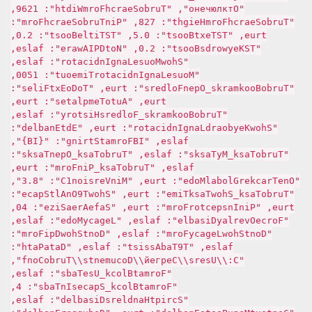
"Отключено", "TurboSearchFormWidth": 1269,
"TurboSearchFormHeight": 728, "PinTurboSearchForm":
true, "TSTextBoost": 0.5, "TSTitleBoost": 2.0,
"TSKeywordsBoost": 2.0, "NotDPIAware": false,
"ShowMouseLangIndicator": false,
"MouseLangIndicatorTimeout": 1500,
"TurboBookmarks_OpenFolders": true, "ToDoExtFiles":
true, "AutoTemplates": true,
"TurboBookmarks_FoldersHistory": false,
"ShowKeyboardLangIndicator": true, "EdtEnabled":
false, "IBFormatString": "{IB}",
"TurboTask_MyTasks": false, "TurboTask_OpenTasks":
false, "TurboTask_PinForm": true,
"OneTrackerGlobalMode": true, "MinVersion1C": "8.3",
"TurboTask_ShowTaskTime": true, "ShowT9OnAltSpace":
true, "PinInspectorForm": true, "SafeAreaSize": 40,
"ForceOverlayDisable": false, "LegacyMode": false,
"DontShowLegacyForm": false, "DontShowDpiForm":
false, "T9TabAssist": false, "DataPath":
"C:\\Users\\Сергей\\Documents\\TurboConf",
"FormatBlock_UseTabs": false,
"FormatBlock_SpacesInTabs": 4,
"ScriptHandlersDisabled": false,