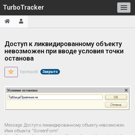
TurboTracker
Доступ к ликвидированному объекту
невозможен при вводе условия точки
останова
tormozit
Закрыто
Message: Доступ к ликвидированному объекту невозможен.
Имя объекта: "ScreenForm".