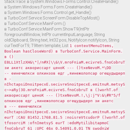
StackTrace: в System.Windows.Forms.Control.CreateHandle()
в System.Windows.Forms.Form.CreateHandle()
в System.Windows.Forms.Control.get_Handle()
в TurboConf.Service.ScreenForm.DisableTopMost()
в TurboConf.Service.MainForm.⁯‏‌⁮‏⁪⁪⁮⁫⁯‎⁫‎​‫‮⁮‭⁮‏‍⁯⁫⁭‫‎‍‬⁬⁯‪‫⁭‫‌​‭⁪‏⁪‮()
в TurboConf.Service.MainForm.ShowT9(IntPtr
foregroundWindow, IntPtr currentInputLanguage, String
oldClipboard, String text, Int32 pos, NotifyIcon notifyIcon, String
curTextForT9, T9Item template, List
1 contextMenuItems,
Boolean hasCloseWord) в TurboConf.Service.MainForm.‪⁮‌⁭‫‪⁯⁪‏⁯‎‪⁪‪‭⁭‭‏⁫‪⁬⁯‪⁫‎‏‎‫‍‮‮‪‏‮⁯⁬⁪‪⁮⁬‮
() в
TurboConf.Service.MainForm.V\&\\|X#n/|"\&HXzltX1LL8E
DD\*.MoveNext() --- Конец трассировка стека из
предыдущего расположения, где возникло исключение --
- в
System.Runtime.ExceptionServices.ExceptionDispatchIn
fo.Throw() в TurboConf.Service.MainForm.O3|yRa<~c
f/5"R#\&:V^j:j\,!.MoveNext() --- Конец трассировка
стека из предыдущего расположения, где возникло
исключение --- в
System.Runtime.ExceptionServices.ExceptionDispatchIn
fo.Throw() ProductVersion: 5.18.8671.25418 UAC: True
CompatibilityMode: True SystemInfo: Microsoft
Windows NT 10.0.19045.0 x64 CPU: 16 TurboConf