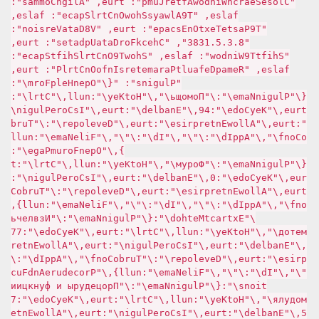
"CloseSearchWindowAfterJump": true, "AlignCommas":
false, "T9AlwaysShowOnCtrlSpace": false,
"T9PasteTextOnEscape": true, "V8DataVersion":
"8.3.5.1383", "CheckForDataUpdates": true,
"ShiftT9Window": false, "ShowT9OnCtrlShiftSpace":
false, "RemapDefaultParametersInfoOnCtrlP": true,
"Plugins": "{\"OpenHelpForm\":
{\"PluginName\":\"Помощь\",\"HotKey\":null,\"Ctrl\":
true,\"KeyCode\":49,\"Enabled\":true,\"IsCorePlugin\
":true,\"AllowEnterprise\":true,\"Developer\":\"Turb
oConf\",\"AppId\":\"\",\"Id\":\"\",\"FileName\":null
},\"OpenForumPage\":
{\"PluginName\":\"Форум\",\"HotKey\":null,\"Ctrl\":t
rue,\"KeyCode\":0,\"Enabled\":true,\"IsCorePlugin\":
true,\"AllowEnterprise\":true,\"Developer\":\"TurboC
onf\",\"AppId\":\"\",\"Id\":\"\",\"FileName\":null},
\"ExtractMethod\":{\"PluginName\":\"Извлечь
метод\",\"HotKey\":null,\"Ctrl\":true,\"KeyCode\":77
,\"Enabled\":true,\"IsCorePlugin\":true,\"AllowEnter
prise\":true,\"Developer\":\"TurboConf\",\"AppId\":\
"\",\"Id\":\"\",\"FileName\":null},\"ProcedureAndFuc
tions\":{\"PluginName\":\"Процедуры и функции
модуля\",\"HotKey\":null,\"Ctrl\":true,\"KeyCode\":7
5,\"Enabled\":true,\"IsCorePlugin\":true,\"AllowEnte