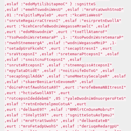
Settings: { "CompatibilityMode": false,
"DontShowUacForm": false, "UseWindowsTheme": false,
"UseWaitHack": true, "DelayMultipler": 10,
"AllowEnterprise": false, "InsertCarriageReturns":
false, "ClearMessageWindowBeforeCheck": true,
"FormatAllText": true, "Windows8Mode": true,
"ParametersWindowPosX": -1, "ParametersWindowPosY":
-1, "PinMessageWindow": false, "AgreementShown":
true, "InsertSpaces": true, "CheckForUpdates":
false, "InspectParameters": false, "InspectVars":
false, "InspectFunctions": false,
"InspectAssignments": false, "InspectReturns":
false, "GoToDefinition": false, "EditDataType":
false, "ReplaceSystemMenu": false, "AddAlignSpaces":
false, "RemoveExtraLineBreaks": false,
"InsertIBNameBefore": true, "T9AutoShowAfterPeriod":
true, "T9AllowSwitch": true,
"SetForegroundWindowDelay": 50, "EmbeddedInspector":
true, "AutoCompleteOnEnter": false,
"TurboMenuOnCtrlRMB": false, "T9Enabled": true,
"JumpToAutoSettings": true, "T9StyleVS": false,
"BetaEnabled": false, "ShowStartForm": false,
"UpgradeRequired": false, "ShowUpdateForm": true,