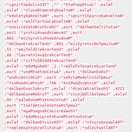
false, "LastOpenPath": "", "T9IncludeStrings":
false, "NetlenkaFormatResult": false,
"NetlenkaEncryptStrings": true, "NetlenkaByteCode":
false, "NetlenkaControlFlow": false,
"AutoTitleEnabled": true, "CheckForBetaVersions":
true, "SaveWindowsHistory": true,
"MaxWindowsHistorySize": 100,
"MaxJumpToHistorySize": 100, "OneTrackerEnabled":
false, "OneTrackerIdleTime": 15,
"OneTrackerSaveInterval": 60,
"OneTrackerAddIBSuffix": false,
"OneTrackerSaveToFolder": 1, "DebugMode": false,
"ToDoEnabled": true, "AutoContextMenu": true,
"JumpToIncludeMatches": true, "PinHintWindow":
false, "HintWindowPosX": 647, "HintWindowPosY":
1224, "ShowStartWizard": false, "TurboIconEnabled":
false, "JumpToAllObjects": true, "TurboMenuEnabled":
false, "AutoContextMenuDelay": 50,
"JumpToPasteSelectedText": true,
"ShowVersionChangesPage": true,
"AutoContextMenuEnterpiseMode": false,
"T9AlwaysAssists": false, "T9AssistEnabled": false,
"T9AllowFields": true, "AutoFilterSyntaxHelper":