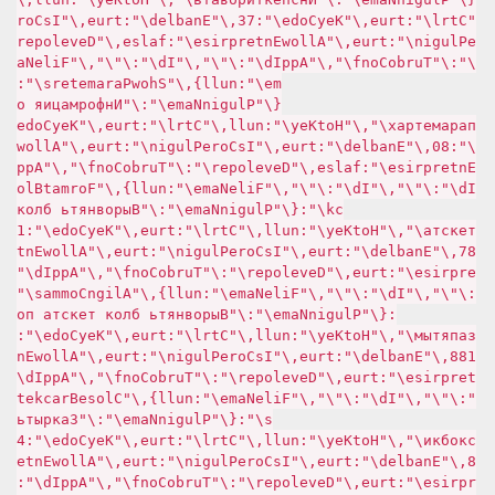
"Ctrl\":true,\"KeyCode\":73,\"Enabled\":true,\"IsCor
ePlugin\":true,\"AllowEnterprise\":false,\"Developer
\":\"TurboConf\",\"AppId\":\"\",\"Id\":\"\",\"FileNa
me\":null},\"ShowParameters\":
{\"PluginName\":\"Информация о
параметрах\",\"HotKey\":null,\"Ctrl\":true,\"KeyCode
\":80,\"Enabled\":true,\"IsCorePlugin\":true,\"Allow
Enterprise\":false,\"Developer\":\"TurboConf\",\"App
Id\":\"\",\"Id\":\"\",\"FileName\":null},\"FormatBlo
ck\":{\"PluginName\":\"Выровнять блок
текста\",\"HotKey\":null,\"Ctrl\":true,\"KeyCode\":1
87,\"Enabled\":true,\"IsCorePlugin\":true,\"AllowEnt
erprise\":true,\"Developer\":\"TurboConf\",\"AppId\"
:\"\",\"Id\":\"\",\"FileName\":null},\"AlignCommas\"
:{\"PluginName\":\"Выровнять блок текста по
запятым\",\"HotKey\":null,\"Ctrl\":true,\"KeyCode\":
188,\"Enabled\":true,\"IsCorePlugin\":true,\"AllowEn
terprise\":true,\"Developer\":\"TurboConf\",\"AppId\
":\"\",\"Id\":\"\",\"FileName\":null},\"CloseBracket
s\":{\"PluginName\":\"Закрыть
скобки\",\"HotKey\":null,\"Ctrl\":true,\"KeyCode\":4
8,\"Enabled\":true,\"IsCorePlugin\":true,\"AllowEnte
rprise\":true,\"Developer\":\"TurboConf\",\"AppId\":