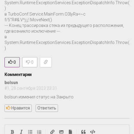
System.Runtime.ExceptionServices.ExceptionDispatchInfo.Throw(
)
в TurboConf.Service.MainForm.O3|yRa<~c
f/5"R#&:V^j:j,!.MoveNext()
--- Конец трассировка стека из предыдущего расположения,
где возникло исключение ---
в
System.Runtime.ExceptionServices.ExceptionDispatchInfo.Throw(
)
0
0
Комментарии
bolsun
#1, 28 сентября 2023 23:31
bolsun изменил статус на Закрыто
Нравится
Ответить
|
|