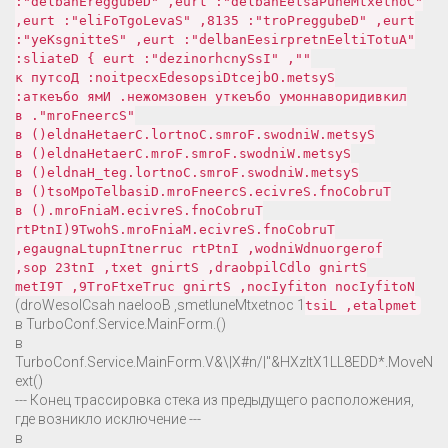
"ContextMenuPasteEnabled": true, "DebuggerEnabled":
true, "DebuggerPort": 5318, "SaveLogToFile": true,
"AutoTitleEnterpriseEnabled": true, "SettingsKey":
"", "IsSynchronized": true } Details:
System.ObjectDisposedException: Доступ к
ликвидированному объекту невозможен. Имя объекта:
"ScreenForm". в
System.Windows.Forms.Control.CreateHandle() в
System.Windows.Forms.Form.CreateHandle() в
System.Windows.Forms.Control.get_Handle() в
TurboConf.Service.ScreenForm.DisableTopMost() в
TurboConf.Service.MainForm.ShowT9(IntPtr
foregroundWindow, IntPtr currentInputLanguage,
String oldClipboard, String text, Int32 pos,
NotifyIcon notifyIcon, String curTextForT9, T9Item
1 contextMenuItems, Boolean hasCloseWord)
template, List
в
TurboConf.Service.MainForm.V&\|X#n/|"&HXzltX1LL8EDD*.MoveN
ext()
--- Конец трассировка стека из предыдущего расположения,
где возникло исключение ---
в