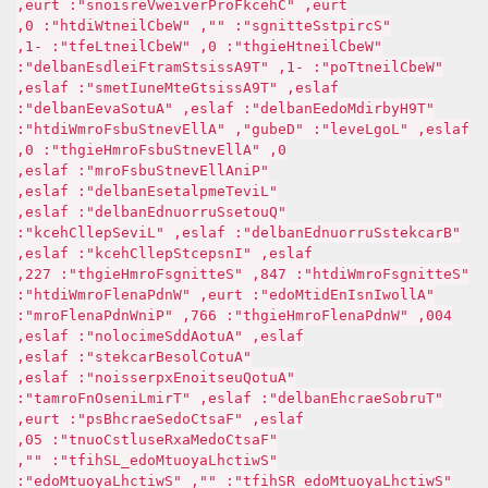
true, "CheckForPreviewVersions": true,
"ScriptsSettings": "", "WebClientWidth": 0,
"WebClientHeight": 0, "WebClientLeft": -1,
"WebClientTop": -1, "T9AssistSmartFieldsEnabled":
false, "T9AssistGetMenuItems": false,
"T9HybridModeEnabled": false, "AutoSaveEnabled":
false, "LogLevel": "Debug", "AllEventSubsFormWidth":
0, "AllEventSubsFormHeight": 0,
"PinAllEventSubsForm": false,
"LiveTemplatesEnabled": false,
"QuotesSurroundEnabled": false,
"BracketsSurroundEnabled": false, "LiveSpellCheck":
false, "InspectSpellCheck": false,
"SettingsFormWidth": 748, "SettingsFormHeight": 722,
"AllowInsInEditMode": true, "WndPanelFormWidth":
400, "WndPanelFormHeight": 667, "PinWndPanelForm":
false, "AutoAddSemicolon": false,
"AutoCloseBrackets": false,
"AutoQuestionExpression": false,
"TurboSearchEnabled": false, "TrimLinesOnFormat":
false, "FastCodeSearchBsp": true,
"FastCodeMaxResultsCount": 50,
"SwitchLayoutMode_LShift": "",
"SwitchLayoutMode_RShift": "", "SwitchLayoutMode":