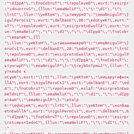
rprise\":true,\"Developer\":\"TurboConf\",\"AppId\":
\"\",\"Id\":\"\",\"FileName\":null},\"Surround\":
{\"PluginName\":\"Окружить\",\"HotKey\":null,\"Ctrl\
":true,\"KeyCode\":68,\"Enabled\":true,\"IsCorePlugi
n\":true,\"AllowEnterprise\":true,\"Developer\":\"Tu
rboConf\",\"AppId\":\"\",\"Id\":\"\",\"FileName\":nu
ll},\"Rename\":
{\"PluginName\":\"Переименовать\",\"HotKey\":null,\"
Ctrl\":true,\"KeyCode\":82,\"Enabled\":true,\"IsCore
Plugin\":true,\"AllowEnterprise\":true,\"Developer\"
:\"TurboConf\",\"AppId\":\"\",\"Id\":\"\",\"FileName
\":null},\"JumpToObject\":{\"PluginName\":\"Прыгнуть
к объекту
конфигурации\",\"HotKey\":null,\"Ctrl\":true,\"KeyCo
de\":74,\"Enabled\":true,\"IsCorePlugin\":true,\"All
owEnterprise\":false,\"Developer\":\"TurboConf\",\"A
ppId\":\"\",\"Id\":\"\",\"FileName\":null},\"FindTem
plate\":{\"PluginName\":\"Найти
шаблон\",\"HotKey\":null,\"Ctrl\":true,\"KeyCode\":6
6,\"Enabled\":true,\"IsCorePlugin\":true,\"AllowEnte
rprise\":true,\"Developer\":\"TurboConf\",\"AppId\":
\"\",\"Id\":\"\",\"FileName\":null},\"CodeInspector\
":
{\"PluginName\":\"Инспектировать\",\"HotKey\":null,\