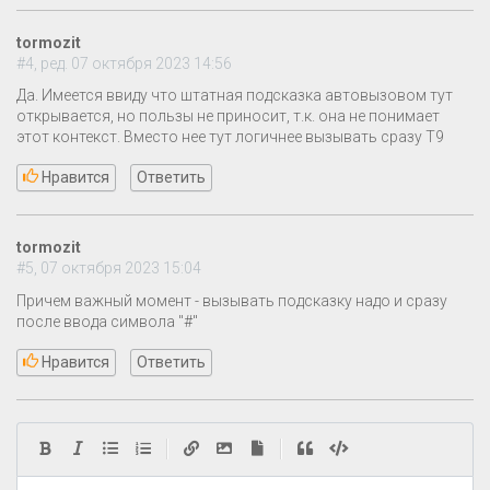
tormozit
#4, ред. 07 октября 2023 14:56
Да. Имеется ввиду что штатная подсказка автовызовом тут
открывается, но пользы не приносит, т.к. она не понимает
этот контекст. Вместо нее тут логичнее вызывать сразу Т9
Нравится
Ответить
tormozit
#5, 07 октября 2023 15:04
Причем важный момент - вызывать подсказку надо и сразу
после ввода символа "#"
Нравится
Ответить
|
|