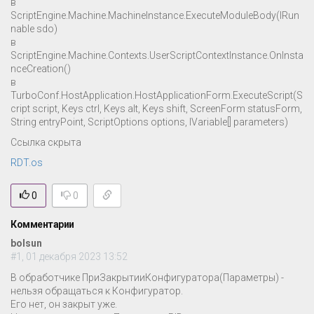
в
ScriptEngine.Machine.MachineInstance.ExecuteModuleBody(IRun
nable sdo)
в
ScriptEngine.Machine.Contexts.UserScriptContextInstance.OnInsta
nceCreation()
в
TurboConf.HostApplication.HostApplicationForm.ExecuteScript(S
cript script, Keys ctrl, Keys alt, Keys shift, ScreenForm statusForm,
String entryPoint, ScriptOptions options, IVariable[] parameters)
Ссылка скрыта
RDT.os
0
0
Комментарии
bolsun
#1, 01 декабря 2023 13:52
В обработчике ПриЗакрытииКонфигуратора(Параметры) -
нельзя обращаться к Конфигуратор.
Его нет, он закрыт уже.