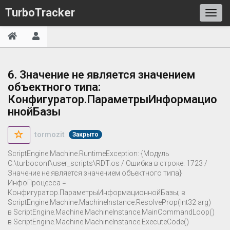
TurboTracker
6. Значение не является значением
объектного типа:
Конфигуратор.ПараметрыИнформацио
ннойБазы
tormozit
Закрыто
ScriptEngine.Machine.RuntimeException: {Модуль
C:\turboconf\user_scripts\RDT.os / Ошибка в строке: 1723 /
Значение не является значением объектного типа}
ИнфоПроцесса =
Конфигуратор.ПараметрыИнформационнойБазы; в
ScriptEngine.Machine.MachineInstance.ResolveProp(Int32 arg)
в ScriptEngine.Machine.MachineInstance.MainCommandLoop()
в ScriptEngine.Machine.MachineInstance.ExecuteCode()