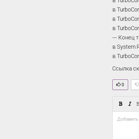
в TurboCon
в TurboCo
--- Конец
в System.R
в TurboCon
Ссылка с
0
Добавить