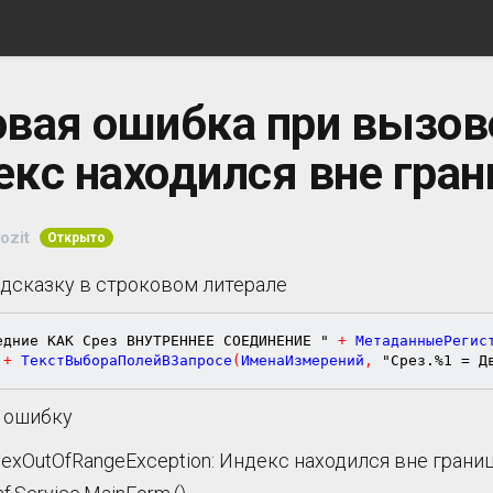
овая ошибка при вызов
кс находился вне гран
ozit
Открыто
дсказку в строковом литерале
едние КАК Срез ВНУТРЕННЕЕ СОЕДИНЕНИЕ "
+
 МетаданныеРегис
+
 ТекстВыбораПолейВЗапросе
(
ИменаИзмерений
,
"Срез.%1 = Д
 ошибку
dexOutOfRangeException: Индекс находился вне грани