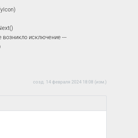
fyIcon)
ext()
е возникло исключение ---
)
созд. 14 февраля 2024 18:08 (изм.)