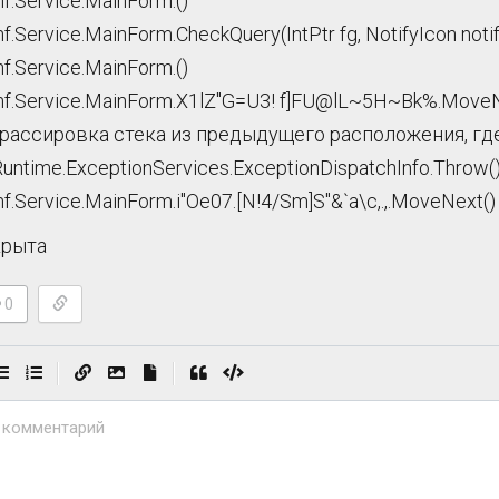
f.Service.MainForm.CheckQuery(IntPtr fg, NotifyIcon noti
nf.Service.MainForm.X1lZ"G=U3! f]FU@lL~5H~Bk%.MoveN
 трассировка стека из предыдущего расположения, гд
untime.ExceptionServices.ExceptionDispatchInfo.Throw(
f.Service.MainForm.i"Oe07.[N!4/Sm]S"&`a\c,.,.MoveNext()
крыта
0
|
|
 комментарий