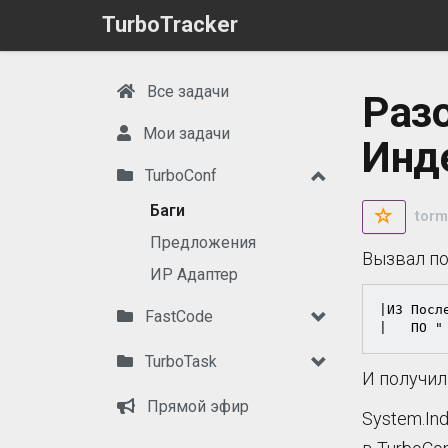
TurboTracker
Все задачи
Раз
Мои задачи
Инде
TurboConf
Баги
torm
Предложения
Вызвал по
ИР Адаптер
|ИЗ Посл
FastCode
|	ПО "
TurboTask
И получил
Прямой эфир
System.In