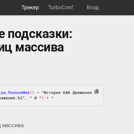
Трекер
TurboConf
Вход
е подсказки:
иц массива
тра
.
ПолноеИмя
(
)
+
"История КАК Движения
вижения.%1"
,
" И "
)
+
"
ц массива.